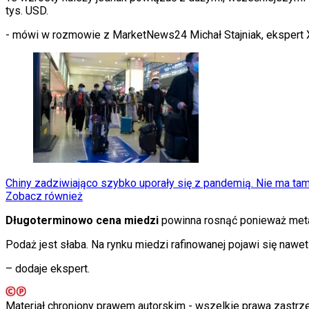
KSEF
tys. USD.
Auto
Aktualności
- mówi w rozmowie z MarketNews24 Michał Stajniak, ekspert 
Auta ekologiczne
Automotive
Jednoślady
Drogi
Na wakacje
Paliwo
Porady
Premiery
Testy
Życie gwiazd
Aktualności
Chiny zadziwiająco szybko uporały się z pandemią. Nie ma tam
Plotki
Zobacz również
Telewizja
Hity internetu
Długoterminowo cena miedzi
powinna rosnąć ponieważ meta
Edukacja
Aktualności
Podaż jest słaba. Na rynku miedzi rafinowanej pojawi się nawet
Matura
Kobieta
– dodaje ekspert.
Aktualności
Moda
Uroda
Materiał chroniony prawem autorskim - wszelkie prawa zastr