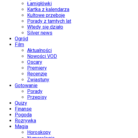
Łamigłówki
Kartka z kalendarza
Kultowe przeboje
Porady z tamtych lat
Wtedy się działo
Silver news
Ogród
Film
Aktualności
Nowości VOD
Oscary
Premiery
Recenzje
Zwiastuny
Gotowanie
Porady
Przepisy
Quizy
Finanse
Pogoda
Rozrywka
Magia
Horoskopy