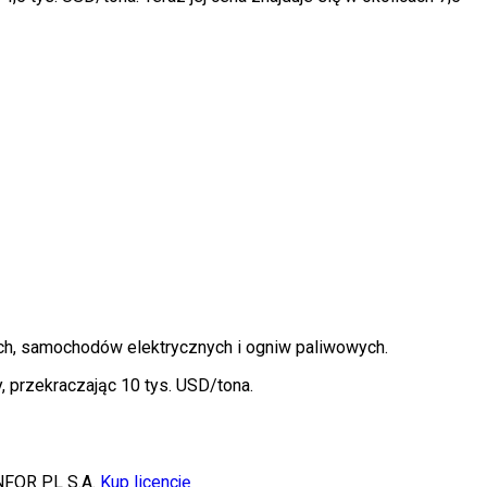
ch, samochodów elektrycznych i ogniw paliwowych.
 przekraczając 10 tys. USD/tona.
NFOR PL S.A.
Kup licencję