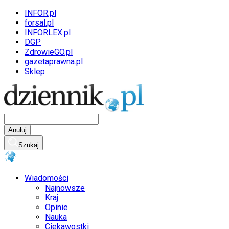
INFOR.pl
forsal.pl
INFORLEX.pl
DGP
ZdrowieGO.pl
gazetaprawna.pl
Sklep
Anuluj
Szukaj
Wiadomości
Najnowsze
Kraj
Opinie
Nauka
Ciekawostki