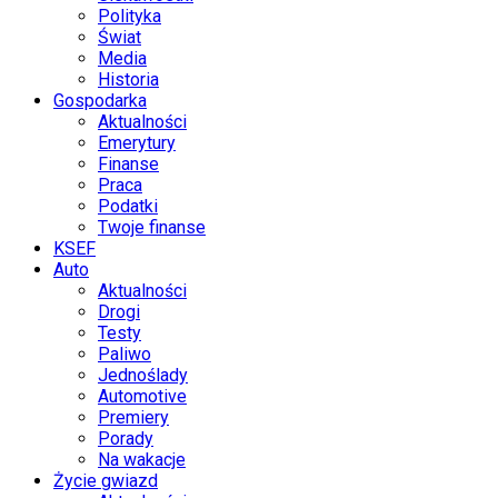
Polityka
Świat
Media
Historia
Gospodarka
Aktualności
Emerytury
Finanse
Praca
Podatki
Twoje finanse
KSEF
Auto
Aktualności
Drogi
Testy
Paliwo
Jednoślady
Automotive
Premiery
Porady
Na wakacje
Życie gwiazd