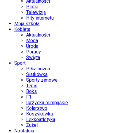
Aktualności
Plotki
Telewizja
Hity internetu
Moja szkoła
Kobieta
Aktualności
Moda
Uroda
Porady
Święta
Sport
Piłka nożna
Siatkówka
Sporty zimowe
Tenis
Boks
F1
Igrzyska olimpijskie
Kolarstwo
Koszykówka
Lekkoatletyka
Żużel
Nostalgia