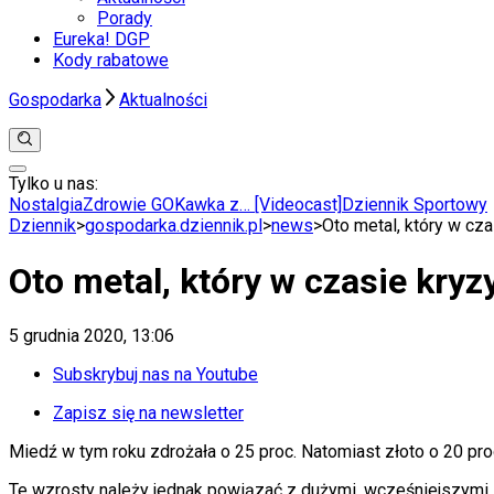
Porady
Eureka! DGP
Kody rabatowe
Gospodarka
Aktualności
Tylko u nas:
Anuluj
Wiadomości
Nostalgia
Zdrowie GO
Kawka z… [Videocast]
Dziennik Sportowy
Kraj
Dziennik
>
gospodarka.dziennik.pl
>
news
>
Oto metal, który w cza
Świat
Polityka
Oto metal, który w czasie kryz
Nauka
Ciekawostki
Gospodarka
5 grudnia 2020, 13:06
Aktualności
Emerytury
Subskrybuj nas na Youtube
Finanse
Praca
Zapisz się na newsletter
Podatki
Miedź w tym roku zdrożała o 25 proc. Natomiast złoto o 20 pro
Twoje finanse
Finanse
Te wzrosty należy jednak powiązać z dużymi, wcześniejszymi