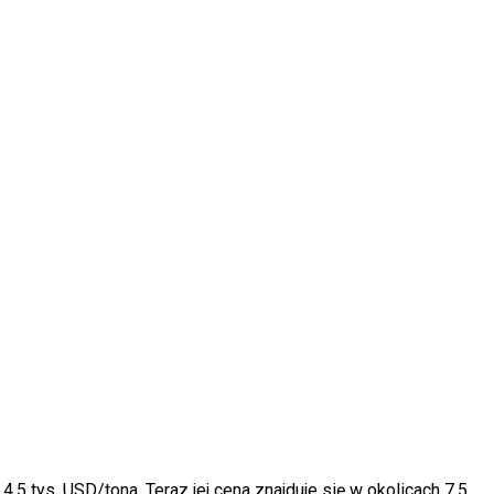
4,5 tys. USD/tona. Teraz jej cena znajduje się w okolicach 7,5