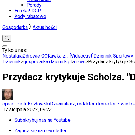
Porady
Eureka! DGP
Kody rabatowe
Gospodarka
Aktualności
Tylko u nas:
Anuluj
Wiadomości
Nostalgia
Zdrowie GO
Kawka z… [Videocast]
Dziennik Sportowy
Kraj
Dziennik
>
gospodarka.dziennik.pl
>
news
>
Przydacz krytykuje Sch
Świat
Polityka
Przydacz krytykuje Scholza. "D
Nauka
Ciekawostki
Gospodarka
Aktualności
Emerytury
oprac. Piotr Kozłowski
Dziennikarz, redaktor i korektor z wiel
Finanse
17 sierpnia 2022, 09:23
Praca
Podatki
Subskrybuj nas na Youtube
Twoje finanse
Finanse
Zapisz się na newsletter