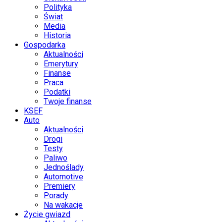
Polityka
Świat
Media
Historia
Gospodarka
Aktualności
Emerytury
Finanse
Praca
Podatki
Twoje finanse
KSEF
Auto
Aktualności
Drogi
Testy
Paliwo
Jednoślady
Automotive
Premiery
Porady
Na wakacje
Życie gwiazd