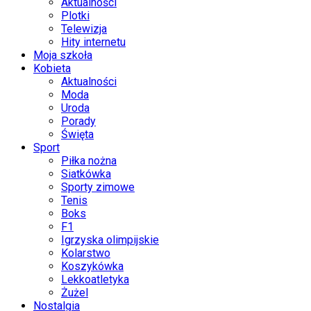
Aktualności
Plotki
Telewizja
Hity internetu
Moja szkoła
Kobieta
Aktualności
Moda
Uroda
Porady
Święta
Sport
Piłka nożna
Siatkówka
Sporty zimowe
Tenis
Boks
F1
Igrzyska olimpijskie
Kolarstwo
Koszykówka
Lekkoatletyka
Żużel
Nostalgia