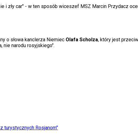
ie i zły car" - w ten sposób wiceszef MSZ Marcin Przydacz oce
any o słowa kanclerza Niemiec
Olafa Scholza
, który jest prze
a, nie narodu rosyjskiego".
iz turystycznych Rosjanom"