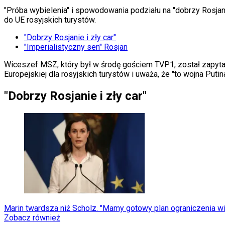
KSEF
Auto
"Próba wybielenia" i spowodowania podziału na "dobrzy Rosjan
Aktualności
do UE rosyjskich turystów.
Auta ekologiczne
"Dobrzy Rosjanie i zły car"
Automotive
"Imperialistyczny sen" Rosjan
Jednoślady
Drogi
Wiceszef MSZ, który był w środę gościem TVP1, został zapyt
Na wakacje
Europejskiej dla rosyjskich turystów i uważa, że "to wojna Putin
Paliwo
Porady
"Dobrzy Rosjanie i zły car"
Premiery
Testy
Życie gwiazd
Aktualności
Plotki
Telewizja
Hity internetu
Edukacja
Aktualności
Matura
Kobieta
Aktualności
Marin twardsza niż Scholz. "Mamy gotowy plan ograniczenia w
Moda
Zobacz również
Uroda