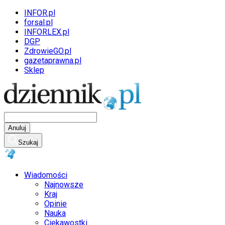
INFOR.pl
forsal.pl
INFORLEX.pl
DGP
ZdrowieGO.pl
gazetaprawna.pl
Sklep
Anuluj
Szukaj
Wiadomości
Najnowsze
Kraj
Opinie
Nauka
Ciekawostki