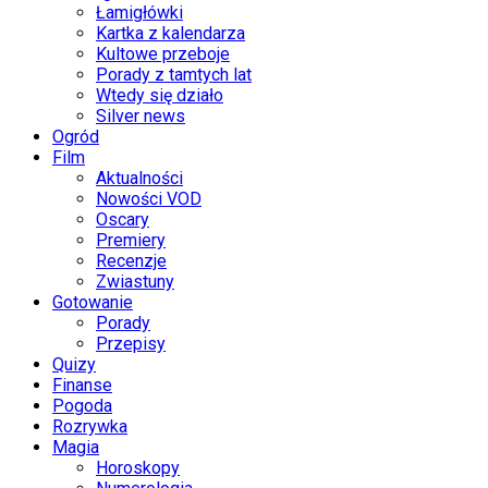
Łamigłówki
Kartka z kalendarza
Kultowe przeboje
Porady z tamtych lat
Wtedy się działo
Silver news
Ogród
Film
Aktualności
Nowości VOD
Oscary
Premiery
Recenzje
Zwiastuny
Gotowanie
Porady
Przepisy
Quizy
Finanse
Pogoda
Rozrywka
Magia
Horoskopy