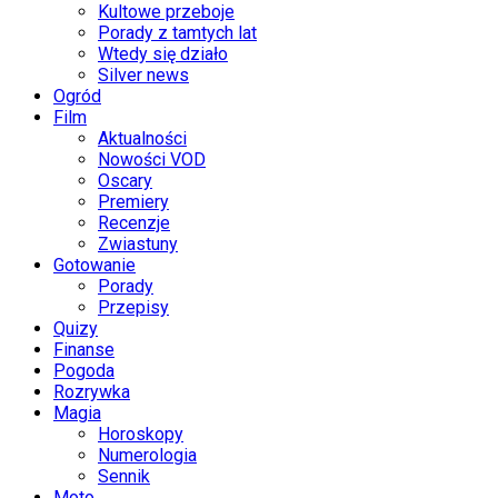
Kultowe przeboje
Porady z tamtych lat
Wtedy się działo
Silver news
Ogród
Film
Aktualności
Nowości VOD
Oscary
Premiery
Recenzje
Zwiastuny
Gotowanie
Porady
Przepisy
Quizy
Finanse
Pogoda
Rozrywka
Magia
Horoskopy
Numerologia
Sennik
Moto