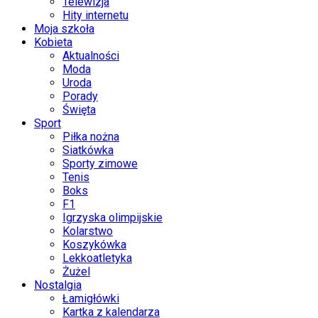
Telewizja
Hity internetu
Moja szkoła
Kobieta
Aktualności
Moda
Uroda
Porady
Święta
Sport
Piłka nożna
Siatkówka
Sporty zimowe
Tenis
Boks
F1
Igrzyska olimpijskie
Kolarstwo
Koszykówka
Lekkoatletyka
Żużel
Nostalgia
Łamigłówki
Kartka z kalendarza