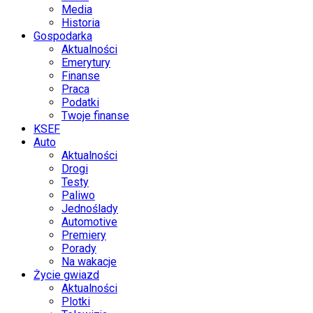
Media
Historia
Gospodarka
Aktualności
Emerytury
Finanse
Praca
Podatki
Twoje finanse
KSEF
Auto
Aktualności
Drogi
Testy
Paliwo
Jednoślady
Automotive
Premiery
Porady
Na wakacje
Życie gwiazd
Aktualności
Plotki