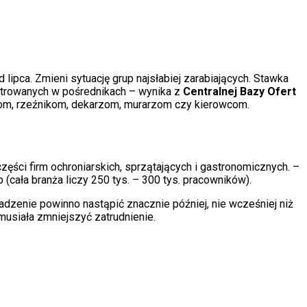
ca. Zmieni sytuację grup najsłabiej zarabiających. Stawka
strowanych w pośrednikach – wynika z
Centralnej Bazy Ofert
com, rzeźnikom, dekarzom, murarzom czy kierowcom.
zęści firm ochroniarskich, sprzątających i gastronomicznych. –
b (cała branża liczy 250 tys. – 300 tys. pracowników).
dzenie powinno nastąpić znacznie później, nie wcześniej niż
musiała zmniejszyć zatrudnienie.