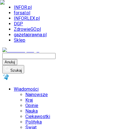
INFOR.pl
forsal.pl
INFORLEX.pl
DGP
ZdrowieGO.pl
gazetaprawna.pl
Sklep
Anuluj
Szukaj
Wiadomości
Najnowsze
Kraj
Opinie
Nauka
Ciekawostki
Polityka
Świat