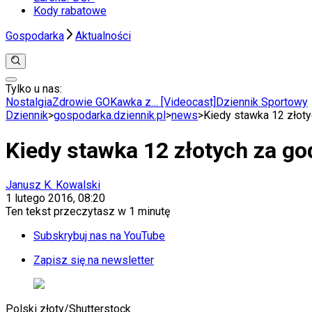
Kody rabatowe
Gospodarka
Aktualności
Tylko u nas:
Anuluj
Wiadomości
Nostalgia
Zdrowie GO
Kawka z… [Videocast]
Dziennik Sportowy
Kraj
Dziennik
>
gospodarka.dziennik.pl
>
news
>
Kiedy stawka 12 złoty
Świat
Polityka
Kiedy stawka 12 złotych za go
Nauka
Ciekawostki
Gospodarka
Janusz K. Kowalski
Aktualności
1 lutego 2016, 08:20
Emerytury
Ten tekst przeczytasz w
1 minutę
Finanse
Praca
Subskrybuj nas na YouTube
Podatki
Twoje finanse
Zapisz się na newsletter
Finanse
KSEF
Auto
Polski złoty
/
Shutterstock
Aktualności