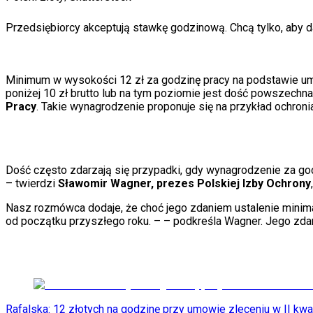
Auta ekologiczne
Automotive
Przedsiębiorcy akceptują stawkę godzinową. Chcą tylko, aby d
Jednoślady
Drogi
Na wakacje
Paliwo
Minimum w wysokości 12 zł za godzinę pracy na podstawie umo
Porady
poniżej 10 zł brutto lub na tym poziomie jest dość powszech
Premiery
Pracy
. Takie wynagrodzenie proponuje się na przykład ochr
Testy
Życie gwiazd
Aktualności
Plotki
Dość często zdarzają się przypadki, gdy wynagrodzenie za godz
Telewizja
– twierdzi
Sławomir Wagner, prezes Polskiej Izby Ochrony
Hity internetu
Edukacja
Nasz rozmówca dodaje, że choć jego zdaniem ustalenie minimal
Aktualności
od początku przyszłego roku. –
– podkreśla Wagner. Jego zdan
Matura
Kobieta
Aktualności
Moda
Uroda
Porady
Święta
Rafalska: 12 złotych na godzinę przy umowie zleceniu w II kwa