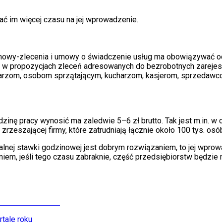
ać im więcej czasu na jej wprowadzenie.
wy-zlecenia i umowy o świadczenie usług ma obowiązywać od lip
na w propozycjach zleceń adresowanych do bezrobotnych zareje
oniarzom, osobom sprzątającym, kucharzom, kasjerom, sprzedaw
inę pracy wynosić ma zaledwie 5–6 zł brutto. Tak jest m.in. w c
, zrzeszającej firmy, które zatrudniają łącznie około 100 tys. osó
nej stawki godzinowej jest dobrym rozwiązaniem, to jej wprowa
iem, jeśli tego czasu zabraknie, część przedsiębiorstw będzie 
rtale roku