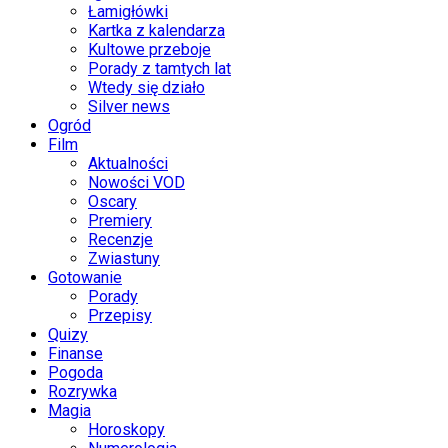
Łamigłówki
Kartka z kalendarza
Kultowe przeboje
Porady z tamtych lat
Wtedy się działo
Silver news
Ogród
Film
Aktualności
Nowości VOD
Oscary
Premiery
Recenzje
Zwiastuny
Gotowanie
Porady
Przepisy
Quizy
Finanse
Pogoda
Rozrywka
Magia
Horoskopy