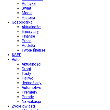
Polityka
Świat
Media
Historia
Gospodarka
Aktualności
Emerytury
Finanse
Praca
Podatki
Twoje finanse
KSEF
Auto
Aktualności
Drogi
Testy
Paliwo
Jednoślady
Automotive
Premiery
Porady
Na wakacje
Życie gwiazd