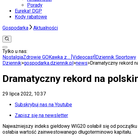
Porady
Eureka! DGP
Kody rabatowe
Gospodarka
Aktualności
Tylko u nas:
Anuluj
Wiadomości
Nostalgia
Zdrowie GO
Kawka z… [Videocast]
Dziennik Sportowy
Kraj
Dziennik
>
gospodarka.dziennik.pl
>
news
>
Dramatyczny rekord n
Świat
Polityka
Dramatyczny rekord na polsk
Nauka
Ciekawostki
Gospodarka
29 lipca 2022, 10:37
Aktualności
Emerytury
Subskrybuj nas na Youtube
Finanse
Praca
Zapisz się na newsletter
Podatki
Najważniejszy indeks giełdowy WIG20 osłabił się od początku
Twoje finanse
osłabia wartość zainwestowanego długoterminowo kapitału.
Finanse