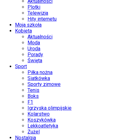
Aktualności
Plotki
Telewizja
Hity internetu
Moja szkoła
Kobieta
Aktualności
Moda
Uroda
Porady
Święta
Sport
Piłka nożna
Siatkówka
Sporty zimowe
Tenis
Boks
F1
Igrzyska olimpijskie
Kolarstwo
Koszykówka
Lekkoatletyka
Żużel
Nostalgia