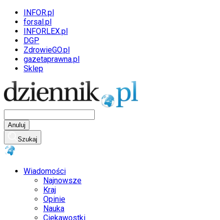
INFOR.pl
forsal.pl
INFORLEX.pl
DGP
ZdrowieGO.pl
gazetaprawna.pl
Sklep
Anuluj
Szukaj
Wiadomości
Najnowsze
Kraj
Opinie
Nauka
Ciekawostki