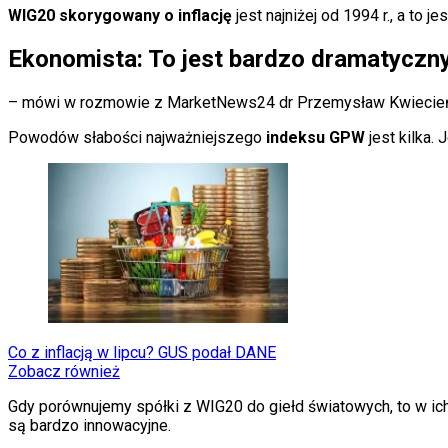
KSEF
WIG20 skorygowany o inflację
jest najniżej od 1994 r., a to 
Auto
Aktualności
Ekonomista: To jest bardzo dramatyczn
Auta ekologiczne
Automotive
Jednoślady
– mówi w rozmowie z MarketNews24 dr Przemysław Kwiecień
Drogi
Na wakacje
Powodów słabości najważniejszego
indeksu GPW
jest kilka.
Paliwo
Porady
Premiery
Testy
Życie gwiazd
Aktualności
Plotki
Telewizja
Hity internetu
Edukacja
Aktualności
Co z inflacją w lipcu? GUS podał DANE
Matura
Zobacz również
Kobieta
Aktualności
Gdy porównujemy spółki z WIG20 do giełd światowych, to w ich 
Moda
są bardzo innowacyjne.
Uroda