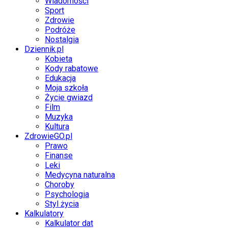
Wiadomości
Sport
Zdrowie
Podróże
Nostalgia
Dziennik.pl
Kobieta
Kody rabatowe
Edukacja
Moja szkoła
Życie gwiazd
Film
Muzyka
Kultura
ZdrowieGO.pl
Prawo
Finanse
Leki
Medycyna naturalna
Choroby
Psychologia
Styl życia
Kalkulatory
Kalkulator dat