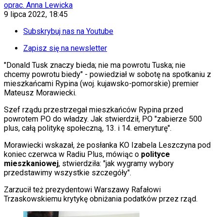
KSEF
oprac. Anna Lewicka
Auto
9 lipca 2022, 18:45
Aktualności
Auta ekologiczne
Subskrybuj nas na Youtube
Automotive
Jednoślady
Zapisz się na newsletter
Drogi
Na wakacje
"Donald Tusk znaczy bieda; nie ma powrotu Tuska; nie
Paliwo
chcemy powrotu biedy" - powiedział w sobotę na spotkaniu z
Porady
mieszkańcami Rypina (woj. kujawsko-pomorskie) premier
Premiery
Mateusz Morawiecki.
Testy
Szef rządu przestrzegał mieszkańców Rypina przed
Życie gwiazd
powrotem PO do władzy. Jak stwierdził, PO "zabierze 500
Aktualności
plus, całą politykę społeczną, 13. i 14. emeryturę".
Plotki
Telewizja
Morawiecki wskazał, że posłanka KO Izabela Leszczyna pod
Hity internetu
koniec czerwca w Radiu Plus, mówiąc o
polityce
Edukacja
mieszkaniowej
, stwierdziła: "jak wygramy wybory
Aktualności
przedstawimy wszystkie szczegóły".
Matura
Kobieta
Zarzucił też prezydentowi Warszawy Rafałowi
Aktualności
Trzaskowskiemu krytykę obniżania podatków przez rząd.
Moda
Uroda