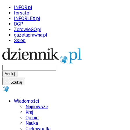
INFOR.pl
forsal.pl
INFORLEX.pl
DGP
ZdrowieGO.pl
gazetaprawna.pl
Sklep
Anuluj
Szukaj
Wiadomości
Najnowsze
Kraj
Opinie
Nauka
Ciekawostki