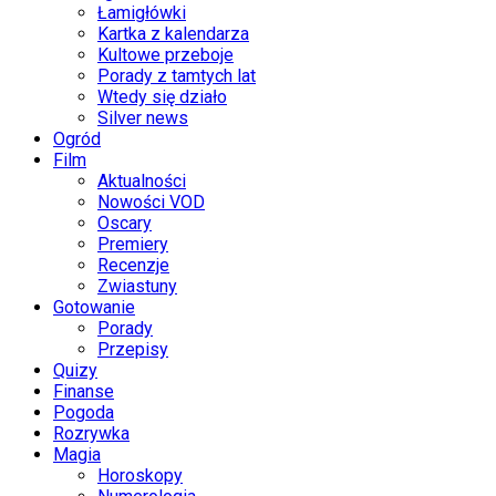
Łamigłówki
Kartka z kalendarza
Kultowe przeboje
Porady z tamtych lat
Wtedy się działo
Silver news
Ogród
Film
Aktualności
Nowości VOD
Oscary
Premiery
Recenzje
Zwiastuny
Gotowanie
Porady
Przepisy
Quizy
Finanse
Pogoda
Rozrywka
Magia
Horoskopy