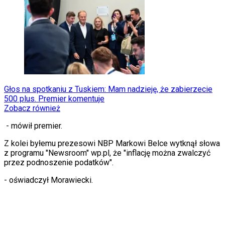
Porady
Święta
Sport
Piłka nożna
Siatkówka
Tenis
F1
Kolarstwo
Koszykówka
Głos na spotkaniu z Tuskiem: Mam nadzieję, że zabierzecie
Lekkoatletyka
500 plus. Premier komentuje
Nostalgia
Zobacz również
Łamigłówki
Kartka z kalendarza
- mówił premier.
Kultowe przeboje
Porady z tamtych lat
Z kolei byłemu prezesowi NBP Markowi Belce wytknął słowa
Wtedy się działo
z programu "Newsroom" wp.pl, że "inflację można zwalczyć
Silver news
przez podnoszenie podatków".
Ogród
Gotowanie
- oświadczył Morawiecki.
Porady
Przepisy
Podróże
Polska
Europa