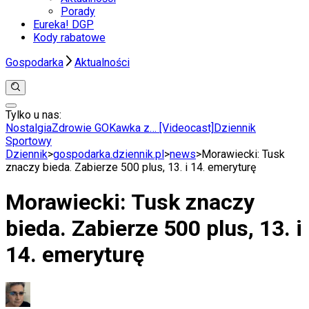
Porady
Eureka! DGP
Kody rabatowe
Gospodarka
Aktualności
Tylko u nas:
Anuluj
Wiadomości
Nostalgia
Zdrowie GO
Kawka z… [Videocast]
Dziennik
Kraj
Sportowy
Świat
Dziennik
>
gospodarka.dziennik.pl
>
news
>
Morawiecki: Tusk
Polityka
znaczy bieda. Zabierze 500 plus, 13. i 14. emeryturę
Nauka
Ciekawostki
Morawiecki: Tusk znaczy
Gospodarka
Aktualności
bieda. Zabierze 500 plus, 13. i
Emerytury
Finanse
14. emeryturę
Praca
Podatki
Twoje finanse
Finanse