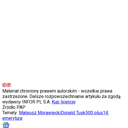
Świat
Ubezpieczenie
Moja szkoła
Pogoda
Moto
Quizy
Zdrowie
Choroby
Profilaktyka
Diety
Nieruchomości
Budowa i remont
Architektura i design
Kupno i wynajem
Film
Aktualności
Materiał chroniony prawem autorskim - wszelkie prawa
Premiery
zastrzeżone. Dalsze rozpowszechnianie artykułu za zgodą
Recenzje
wydawcy INFOR PL S.A.
Kup licencję
Rozrywka
Źródło
PAP
Technologia
Tematy:
Mateusz Morawiecki
Donald Tusk
500 plus
14.
Aktualności
emerytura
Aplikacje mobilne
Gry