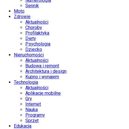
Numerologia
Sennik
Moto
Zdrowie
Aktualności
Choroby
Profilaktyka
Diety
Psychologia
Dziecko
Nieruchomości
Aktualności
Budowa i remont
Architektura i design
Kupno i wynajem
Technologia
Aktualności
Aplikacje mobilne
Gry
Internet
Nauka
Programy
Sprzęt
Edukacja