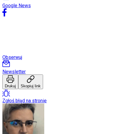
Internet
Google News
Nauka
Programy
Sprzęt
Muzyka
Aktualności
Koncerty
Recenzje
Zapowiedzi
Kultura
Obserwuj
Aktualności
Książki
Sztuka
Newsletter
Teatr
Magia
Drukuj
Skopiuj link
Horoskopy
Numerologia
Sennik
Zgłoś błąd na stronie
Kody rabatowe
gazetaprawna.pl
Forsal.pl
INFOR.pl
ZdrowieGO.pl