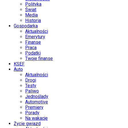
Polityka
Świat
Media
Historia
Gospodarka
Aktualności
Emerytury
Finanse
Praca
Podatki
Twoje finanse
KSEF
Auto
Aktualności
Drogi
Testy
Paliwo
Jednoślady
Automotive
Premiery
Porady
Na wakacje
Życie gwiazd