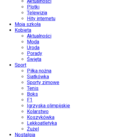
Aktualności
Plotki
Telewizja
Hity internetu
Moja szkoła
Kobieta
Aktualności
Moda
Uroda
Porady
Święta
Sport
Piłka nożna
Siatkówka
Sporty zimowe
Tenis
Boks
F1
Igrzyska olimpijskie
Kolarstwo
Koszykówka
Lekkoatletyka
Żużel
Nostalgia