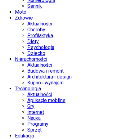
Numerologia
Sennik
Moto
Zdrowie
Aktualności
Choroby
Profilaktyka
Diety
Psychologia
Dziecko
Nieruchomości
Aktualności
Budowa i remont
Architektura i design
Kupno i wynajem
Technologia
Aktualności
Aplikacje mobilne
Gry
Internet
Nauka
Programy
Sprzęt
Edukacja