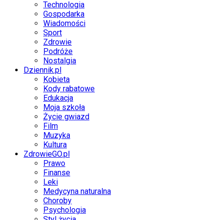
Technologia
Gospodarka
Wiadomości
Sport
Zdrowie
Podróże
Nostalgia
Dziennik.pl
Kobieta
Kody rabatowe
Edukacja
Moja szkoła
Życie gwiazd
Film
Muzyka
Kultura
ZdrowieGO.pl
Prawo
Finanse
Leki
Medycyna naturalna
Choroby
Psychologia
Styl życia