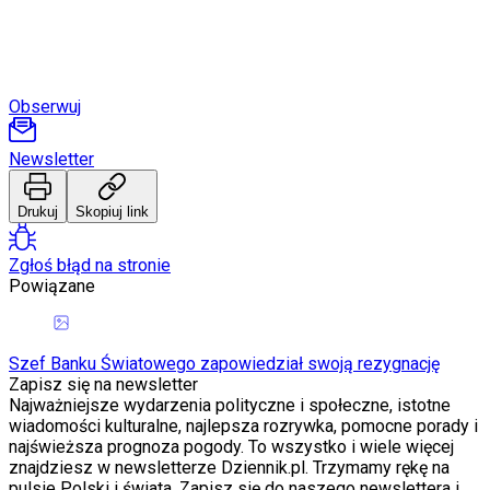
Porady
Święta
Sport
Piłka nożna
Siatkówka
Obserwuj
Tenis
F1
Kolarstwo
Newsletter
Koszykówka
Lekkoatletyka
Drukuj
Skopiuj link
Nostalgia
Łamigłówki
Kartka z kalendarza
Zgłoś błąd na stronie
Kultowe przeboje
Powiązane
Porady z tamtych lat
Wtedy się działo
Silver news
Ogród
Szef Banku Światowego zapowiedział swoją rezygnację
Gotowanie
Zapisz się na newsletter
Porady
Najważniejsze wydarzenia polityczne i społeczne, istotne
Przepisy
wiadomości kulturalne, najlepsza rozrywka, pomocne porady i
Podróże
najświeższa prognoza pogody. To wszystko i wiele więcej
Polska
znajdziesz w newsletterze Dziennik.pl. Trzymamy rękę na
Europa
pulsie Polski i świata. Zapisz się do naszego newslettera i