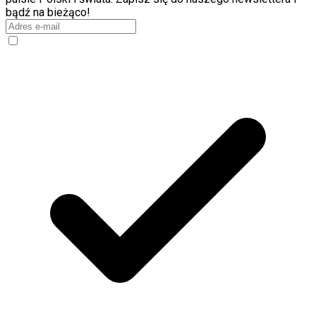
Świat
bądź na bieżąco!
Ubezpieczenie
Moja szkoła
Pogoda
Moto
Quizy
Zdrowie
Choroby
Profilaktyka
Diety
Nieruchomości
Budowa i remont
Architektura i design
Kupno i wynajem
Film
Aktualności
Premiery
Recenzje
Rozrywka
Technologia
Aktualności
Aplikacje mobilne
Gry