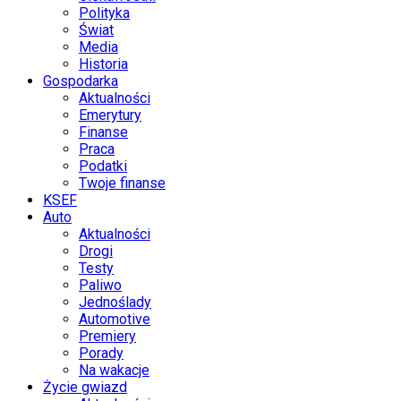
Polityka
Świat
Media
Historia
Gospodarka
Aktualności
Emerytury
Finanse
Praca
Podatki
Twoje finanse
KSEF
Auto
Aktualności
Drogi
Testy
Paliwo
Jednoślady
Automotive
Premiery
Porady
Na wakacje
Życie gwiazd