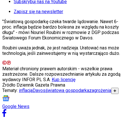
KSEF
Subskrybuj nas na Youtube
Auto
Aktualności
Zapisz się na newsletter
Auta ekologiczne
"Światową gospodarkę czeka twarde lądowanie. Nawet 6-
Automotive
proc. inflacja będzie bardzo bolesna ze względu na koszty
Jednoślady
długu" - mówi Nouriel Roubini w rozmowie z DGP podczas
Drogi
Światowego Forum Ekonomicznego w Davos.
Na wakacje
Paliwo
Roubini uważa jednak, że jest nadzieja. Uratować nas może
Porady
technologia, jeśli zainwestujemy w nią wystarczająco dużo.
Premiery
Testy
Życie gwiazd
Materiał chroniony prawem autorskim - wszelkie prawa
Aktualności
zastrzeżone. Dalsze rozpowszechnianie artykułu za zgodą
Plotki
wydawcy INFOR PL S.A.
Kup licencję
Telewizja
Źródło
Dziennik Gazeta Prawna
Hity internetu
Tematy:
inflacja
Davos
światowa gospodarka
zagrożenia
➕
Edukacja
Aktualności
Matura
Google News
Kobieta
Aktualności
Moda
Uroda