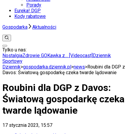
Porady
Eureka! DGP
Kody rabatowe
Gospodarka
Aktualności
Tylko u nas:
Anuluj
Wiadomości
Nostalgia
Zdrowie GO
Kawka z… [Videocast]
Dziennik
Kraj
Sportowy
Świat
Dziennik
>
gospodarka.dziennik.pl
>
news
>
Roubini dla DGP z
Polityka
Davos: Światową gospodarkę czeka twarde lądowanie
Nauka
Ciekawostki
Roubini dla DGP z Davos:
Gospodarka
Aktualności
Światową gospodarkę czeka
Emerytury
Finanse
twarde lądowanie
Praca
Podatki
Twoje finanse
17 stycznia 2023, 15:57
Finanse