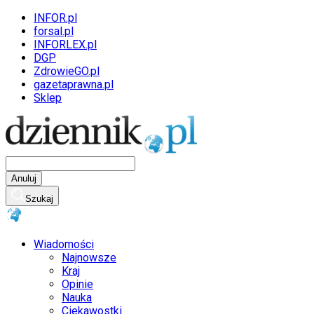
INFOR.pl
forsal.pl
INFORLEX.pl
DGP
ZdrowieGO.pl
gazetaprawna.pl
Sklep
Anuluj
Szukaj
Wiadomości
Najnowsze
Kraj
Opinie
Nauka
Ciekawostki