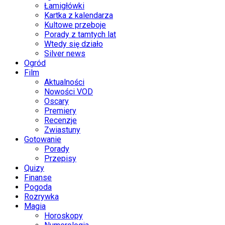
Łamigłówki
Kartka z kalendarza
Kultowe przeboje
Porady z tamtych lat
Wtedy się działo
Silver news
Ogród
Film
Aktualności
Nowości VOD
Oscary
Premiery
Recenzje
Zwiastuny
Gotowanie
Porady
Przepisy
Quizy
Finanse
Pogoda
Rozrywka
Magia
Horoskopy