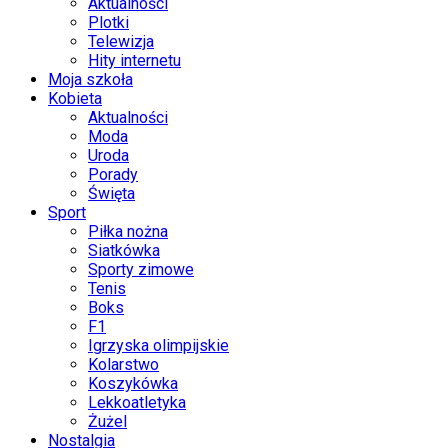
Aktualności
Plotki
Telewizja
Hity internetu
Moja szkoła
Kobieta
Aktualności
Moda
Uroda
Porady
Święta
Sport
Piłka nożna
Siatkówka
Sporty zimowe
Tenis
Boks
F1
Igrzyska olimpijskie
Kolarstwo
Koszykówka
Lekkoatletyka
Żużel
Nostalgia