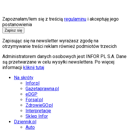
Internet
Nauka
Programy
Sprzęt
Zapoznałam/łem się z treścią
regulaminu
i akceptuję jego
Muzyka
postanowienia
Aktualności
Zapisz się
Koncerty
Recenzje
Zapisując się na newsletter wyrażasz zgodę na
Zapowiedzi
otrzymywanie treści reklam również podmiotów trzecich
Kultura
Administratorem danych osobowych jest INFOR PL S.A. Dane
Aktualności
są przetwarzane w celu wysyłki newslettera. Po więcej
Książki
informacji
kliknij tutaj
Sztuka
Teatr
Na skróty
Magia
Infor.pl
Horoskopy
Gazetaprawna.pl
Numerologia
eDGP
Sennik
Forsal.pl
Kody rabatowe
ZdrowieGO.pl
gazetaprawna.pl
Interpretacje
Forsal.pl
Sklep Infor
INFOR.pl
Dziennik.pl
ZdrowieGO.pl
Auto