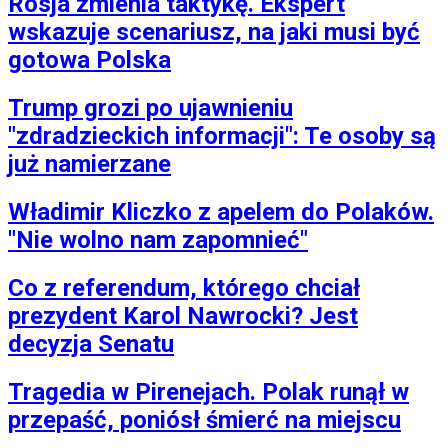
Rosja zmienia taktykę. Ekspert
wskazuje scenariusz, na jaki musi być
gotowa Polska
Trump grozi po ujawnieniu
"zdradzieckich informacji": Te osoby są
już namierzane
Władimir Kliczko z apelem do Polaków.
"Nie wolno nam zapomnieć"
Co z referendum, którego chciał
prezydent Karol Nawrocki? Jest
decyzja Senatu
Tragedia w Pirenejach. Polak runął w
przepaść, poniósł śmierć na miejscu