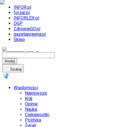
INFOR.pl
forsal.pl
INFORLEX.pl
DGP
ZdrowieGO.pl
gazetaprawna.pl
Sklep
Anuluj
Szukaj
Wiadomości
Najnowsze
Kraj
Opinie
Nauka
Ciekawostki
Polityka
Świat