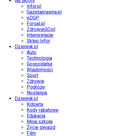
Na skróty
Infor.pl
Gazetaprawna.pl
eDGP
Forsal.pl
ZdrowieGO.pl
Interpretacje
Sklep Infor
Dziennik.pl
Auto
Technologia
Gospodarka
Wiadomości
Sport
Zdrowie
Podróże
Nostalgia
Dziennik.pl
Kobieta
Kody rabatowe
Edukacja
Moja szkoła
Życie gwiazd
Film