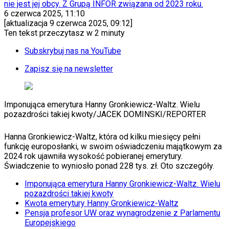
nie jest jej obcy. Z Grupą INFOR związana od 2023 roku.
Auta ekologiczne
6 czerwca 2025, 11:10
Automotive
[aktualizacja
9 czerwca 2025, 09:12
]
Jednoślady
Ten tekst przeczytasz w
2 minuty
Drogi
Na wakacje
Subskrybuj nas na YouTube
Paliwo
Porady
Zapisz się na newsletter
Premiery
Testy
Życie gwiazd
Imponująca emerytura Hanny Gronkiewicz-Waltz. Wielu
Aktualności
pozazdrości takiej kwoty
/
JACEK DOMINSKI/REPORTER
Plotki
Telewizja
Hity internetu
Hanna Gronkiewicz-Waltz, która od kilku miesięcy pełni
Edukacja
funkcję europosłanki, w swoim oświadczeniu majątkowym za
Aktualności
2024 rok ujawniła wysokość pobieranej emerytury.
Matura
Świadczenie to wyniosło ponad 228 tys. zł. Oto szczegóły.
Kobieta
Imponująca emerytura Hanny Gronkiewicz-Waltz. Wielu
Aktualności
pozazdrości takiej kwoty
Moda
Kwota emerytury Hanny Gronkiewicz-Waltz
Uroda
Pensja profesor UW oraz wynagrodzenie z Parlamentu
Porady
Europejskiego
Święta