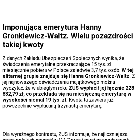
Sport
Piłka nożna
Siatkówka
Tenis
Imponująca emerytura Hanny
F1
Kolarstwo
Gronkiewicz-Waltz. Wielu pozazdrości
Koszykówka
takiej kwoty
Lekkoatletyka
Nostalgia
Łamigłówki
Z danych Zakładu Ubezpieczeń Społecznych wynika, że
Kartka z kalendarza
świadczenia emerytalne przekraczające 15 tys. zł
Kultowe przeboje
miesięcznie pobiera w Polsce zaledwie 3,7 tys. osób.
W tej
Porady z tamtych lat
elitarnej grupie znajduje się Hanna Gronkiewicz-Waltz.
Z
Wtedy się działo
jej najnowszego oświadczenia majątkowego można
Silver news
wyczytać, że w ubiegłym roku
ZUS wypłacił jej łącznie 228
Ogród
832,79 zł, co przekłada się na miesięczną emeryturę w
Gotowanie
wysokości niemal 19 tys. zł.
Kwota ta zawiera już
Porady
powszechnie wypłacaną trzynastą emeryturę.
Przepisy
Podróże
Polska
Europa
Świat
Dla wyraźnego kontrastu, ZUS informuje, że najliczniejsza
Ubezpieczenie