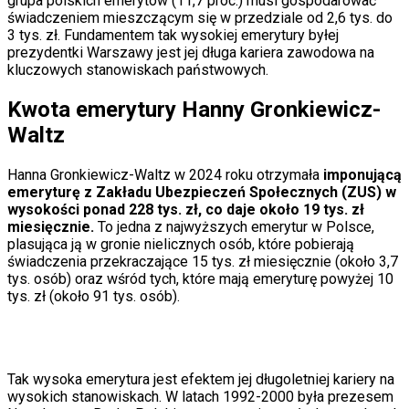
grupa polskich emerytów (11,7 proc.) musi gospodarować
Moja szkoła
świadczeniem mieszczącym się w przedziale od 2,6 tys. do
Pogoda
3 tys. zł. Fundamentem tak wysokiej emerytury byłej
Moto
prezydentki Warszawy jest jej długa kariera zawodowa na
Quizy
kluczowych stanowiskach państwowych.
Zdrowie
Choroby
Kwota emerytury Hanny Gronkiewicz-
Profilaktyka
Waltz
Diety
Nieruchomości
Budowa i remont
Hanna Gronkiewicz-Waltz w 2024 roku otrzymała
imponującą
Architektura i design
emeryturę z Zakładu Ubezpieczeń Społecznych (ZUS) w
Kupno i wynajem
wysokości ponad 228 tys. zł, co daje około 19 tys. zł
Film
miesięcznie.
To jedna z najwyższych emerytur w Polsce,
Aktualności
plasująca ją w gronie nielicznych osób, które pobierają
Premiery
świadczenia przekraczające 15 tys. zł miesięcznie (około 3,7
Recenzje
tys. osób) oraz wśród tych, które mają emeryturę powyżej 10
Rozrywka
tys. zł (około 91 tys. osób).
Technologia
Aktualności
Aplikacje mobilne
Gry
Internet
Tak wysoka emerytura jest efektem jej długoletniej kariery na
Nauka
wysokich stanowiskach. W latach 1992-2000 była prezesem