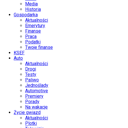
Media
Historia
Gospodarka
Aktualności
Emerytury
Finanse
Praca
Podatki
Twoje finanse
KSEF
Auto
Aktualności
Drogi
Testy
Paliwo
Jednoślady
Automotive
Premiery
Porady
Na wakacje
Życie gwiazd
Aktualności
Plotki