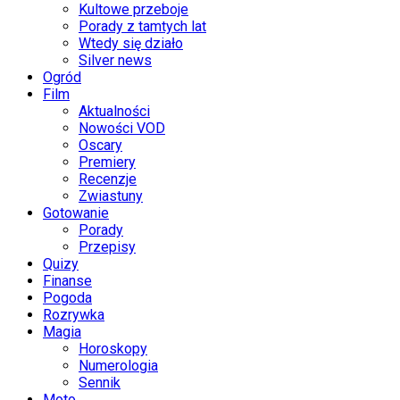
Kultowe przeboje
Porady z tamtych lat
Wtedy się działo
Silver news
Ogród
Film
Aktualności
Nowości VOD
Oscary
Premiery
Recenzje
Zwiastuny
Gotowanie
Porady
Przepisy
Quizy
Finanse
Pogoda
Rozrywka
Magia
Horoskopy
Numerologia
Sennik
Moto