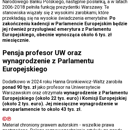
Programy
Narodowego Banku Polskiego, następnie posłanką, a w latach
Sprzęt
2006-2018 pełniła funkcję prezydentki Warszawy. Te
Muzyka
stanowiska wiązały się z wysokimi zarobkami, które
Aktualności
przekładają się na wysokie świadczenia emerytalne.
Po
Koncerty
zakończeniu kadencji w Parlamencie Europejskim będzie
Recenzje
jej również przysługiwać emerytura z Parlamentu
Zapowiedzi
Europejskiego, obecnie wynosząca około 6 tys. zł
Kultura
miesięcznie.
Aktualności
Książki
Pensja profesor UW oraz
Sztuka
wynagrodzenie z Parlamentu
Teatr
Magia
Europejskiego
Horoskopy
Numerologia
Dodatkowo w 2024 roku Hanna Gronkiewicz-Waltz zarobiła
Sennik
ponad 90 tys. zł
jako profesor na Uniwersytecie
Kody rabatowe
Warszawskim oraz otrzymała
wynagrodzenie z Parlamentu
gazetaprawna.pl
Europejskiego (około 22 tys. euro) i Komisji Europejskiej
Forsal.pl
(około 2 tys. euro). Jej miesięczne wynagrodzenie w
INFOR.pl
europarlamencie to około 43 tys. zł.
ZdrowieGO.pl
Materiał chroniony prawem autorskim - wszelkie prawa