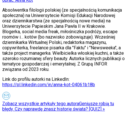
oprac. Anna Kot
Absolwentka filologii polskiej (ze specjalnością komunikacja
społeczna) na Uniwersytecie Komisji Edukacji Narodowej
oraz dziennikarstwa (ze specjalnością nowe media) na
Uniwersytecie Papieskim Jana Pawła II w Krakowie.
Blogerka, social media freak, miłośniczka podróży, escape
roomów i… kotów (bo nazwisko zobowiązuje). Wcześniej
dziennikarka Wirtualnej Polski, redaktorka magazynu,
copywriterka, freelance pisarka dla "Faktu" i "Newsweeka", a
także project managerka. Wielbicielka włoskiej kuchni, a także
szeroko rozumianej sfery beauty. Autorka licznych publikacji o
tematyce gospodarczej i emerytalnej. Z Grupą INFOR
związana od 2023 roku.
Link do profilu autorki na LinkedIn:
https://pl.linkedin.com/in/anna-kot-04061b18b
Zobacz wszystkie artykuły tego autora
Geniusze robią tu
błędy. Czy naprawdę znasz historię świata? [QUIZ]
»