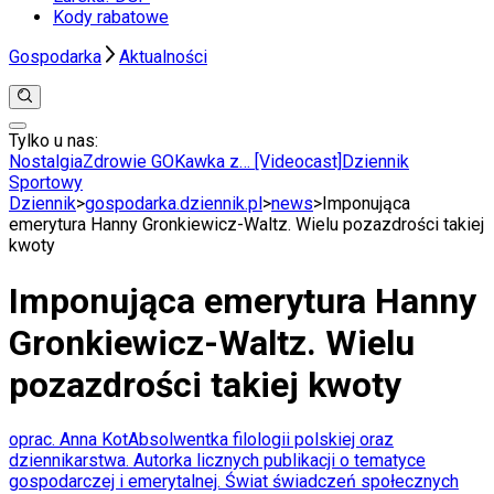
Kody rabatowe
Gospodarka
Aktualności
Tylko u nas:
Anuluj
Wiadomości
Nostalgia
Zdrowie GO
Kawka z… [Videocast]
Dziennik
Kraj
Sportowy
Świat
Dziennik
>
gospodarka.dziennik.pl
>
news
>
Imponująca
Polityka
emerytura Hanny Gronkiewicz-Waltz. Wielu pozazdrości takiej
Nauka
kwoty
Ciekawostki
Gospodarka
Imponująca emerytura Hanny
Aktualności
Emerytury
Gronkiewicz-Waltz. Wielu
Finanse
Praca
pozazdrości takiej kwoty
Podatki
Twoje finanse
Finanse
oprac. Anna Kot
Absolwentka filologii polskiej oraz
KSEF
dziennikarstwa. Autorka licznych publikacji o tematyce
Auto
gospodarczej i emerytalnej. Świat świadczeń społecznych
Aktualności