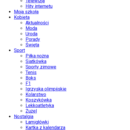
Telewizja
Hity internetu
Moja szkoła
Kobieta
Aktualności
Moda
Uroda
Porady
Święta
Sport
Piłka nożna
Siatkówka
Sporty zimowe
Tenis
Boks
F1
Igrzyska olimpijskie
Kolarstwo
Koszykówka
Lekkoatletyka
Żużel
Nostalgia
Łamigłówki
Kartka z kalendarza